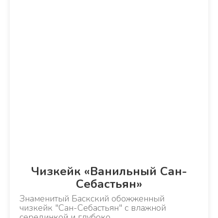
Чизкейк «Ванильный Сан-
Себастьян»
Знаменитый Баскский обожженный
чизкейк "Сан-Себастьян" с влажной
серединкой и глубоко