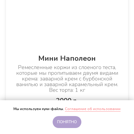
Мини Наполеон
Ремесленные коржи из слоеного теста,
которые мы пропитываем двумя видами
крема: заварной крем с бурбонской
ванилью и заварной карамельный крем.
Вес торта: 1 кг
3000
р.
Мы используем куки-файлы.
Соглашение об использовании
ПОДРОБНЕЕ
Оформить карту с кэшбэком 5%
ПОНЯТНО